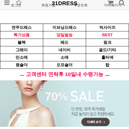
31DRESS
로그인
회원가입
주문조회
마이페이지
연주드레스
이브닝드레스
빅사이즈
특가상품
당일발송
BEST
블랙
레드
핑크
그레이
네이비
골드/기타
민소매
소매
홀터넥
원숄더
오프숄더
탑
ㅡ 고객센터 연락후 10일내 수령가능 ㅡ